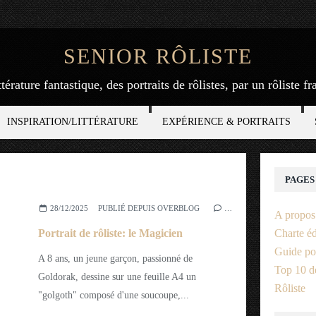
SENIOR RÔLISTE
ttérature fantastique, des portraits de rôlistes, par un rôliste f
INSPIRATION/LITTÉRATURE
EXPÉRIENCE & PORTRAITS
PAGES
28/12/2025
PUBLIÉ DEPUIS OVERBLOG
…
A propos
Portrait de rôliste: le Magicien
Charte éd
Guide po
A 8 ans, un jeune garçon, passionné de
Top 10 de
Goldorak, dessine sur une feuille A4 un
Rôliste
"golgoth" composé d'une soucoupe,...