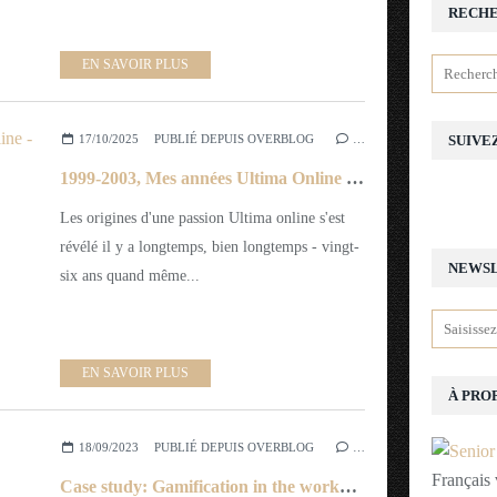
RECH
EN SAVOIR PLUS
17/10/2025
PUBLIÉ DEPUIS OVERBLOG
…
SUIVE
1999-2003, Mes années Ultima Online - souvenirs d'un rôliste sur Europa
Les origines d'une passion Ultima online s'est
révélé il y a longtemps, bien longtemps - vingt-
NEWS
six ans quand même...
EN SAVOIR PLUS
À PRO
18/09/2023
PUBLIÉ DEPUIS OVERBLOG
…
Français 
Case study: Gamification in the workplace (English Version)