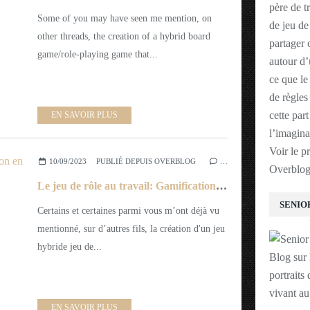
père de t
Some of you may have seen me mention, on
de jeu de
other threads, the creation of a hybrid board
partager 
game/role-playing game that...
autour d’
ce que le
de règles
cette par
EN SAVOIR PLUS
l’imagina
Voir le p
10/09/2023
PUBLIÉ DEPUIS OVERBLOG
…
Overblo
Le jeu de rôle au travail: Gamification en entreprise - Partie I
SENIO
Certains et certaines parmi vous m’ont déjà vu
mentionné, sur d’autres fils, la création d'un jeu
hybride jeu de...
Blog sur 
portraits 
vivant a
EN SAVOIR PLUS