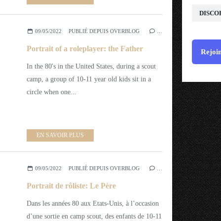
DISCO
09/05/2022
PUBLIÉ DEPUIS OVERBLOG
…
Portrait of a roleplayer: the Father
Rejoin
In the 80's in the United States, during a scout
camp, a group of 10-11 year old kids sit in a
circle when one...
EN SAVOIR PLUS
09/05/2022
PUBLIÉ DEPUIS OVERBLOG
…
Portrait de rôliste: Le Père
Dans les années 80 aux Etats-Unis, à l’occasion
d’une sortie en camp scout, des enfants de 10-11