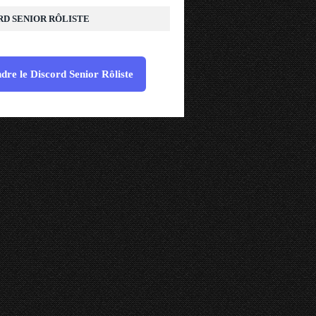
RD SENIOR RÔLISTE
dre le Discord Senior Rôliste