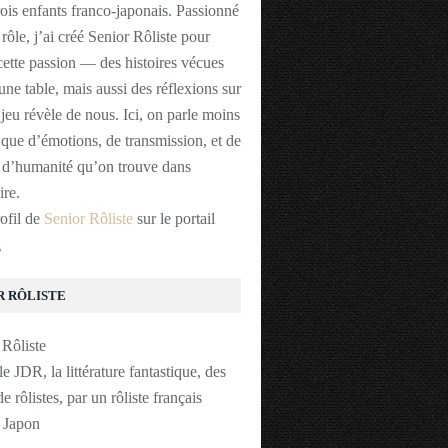
rois enfants franco-japonais. Passionné
 rôle, j’ai créé Senior Rôliste pour
cette passion — des histoires vécues
une table, mais aussi des réflexions sur
 jeu révèle de nous. Ici, on parle moins
 que d’émotions, de transmission, et de
t d’humanité qu’on trouve dans
ire.
rofil de
Senior Rôliste
sur le portail
g
R RÔLISTE
le JDR, la littérature fantastique, des
de rôlistes, par un rôliste français
u Japon