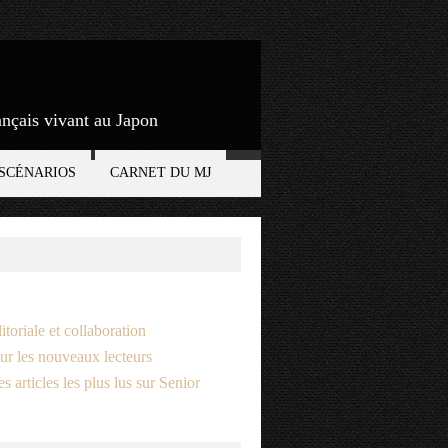
rançais vivant au Japon
SCÉNARIOS
CARNET DU MJ
itoriale et collaboration
ur les nouveaux lecteurs
s articles les plus lus sur Senior