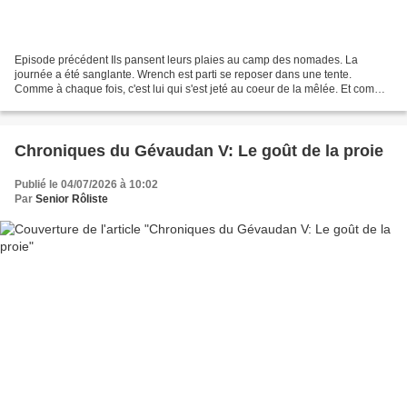
Episode précédent Ils pansent leurs plaies au camp des nomades. La
journée a été sanglante. Wrench est parti se reposer dans une tente.
Comme à chaque fois, c'est lui qui s'est jeté au coeur de la mêlée. Et comme
à chaque fois, il a saigné pour toute...
Chroniques du Gévaudan V: Le goût de la proie
Publié le 04/07/2026 à 10:02
Par
Senior Rôliste