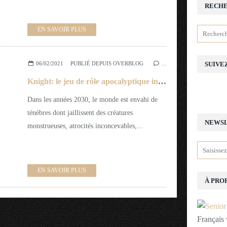
RECH
EN SAVOIR PLUS
06/02/2021
PUBLIÉ DEPUIS OVERBLOG
…
SUIVE
Knight: le jeu de rôle apocalyptique inspiré de la légende Arthurienne
Dans les années 2030, le monde est envahi de
ténèbres dont jaillissent des créatures
NEWS
monstrueuses, atrocités inconcevables,...
EN SAVOIR PLUS
À PRO
Français 