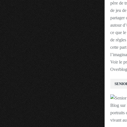
père de t
de jeu de
partager 
autour d’
ce que le
de règles
cette par
l’imagina
Voir le p
Overblo
SENIO
Blog sur 
portraits 
vivant a