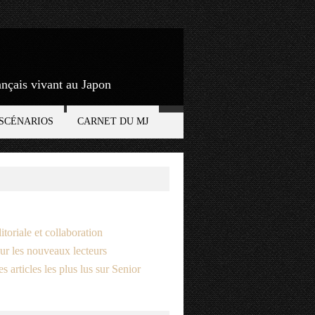
rançais vivant au Japon
SCÉNARIOS
CARNET DU MJ
itoriale et collaboration
ur les nouveaux lecteurs
s articles les plus lus sur Senior