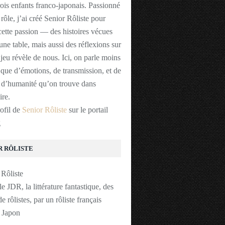
rois enfants franco-japonais. Passionné
 rôle, j’ai créé Senior Rôliste pour
cette passion — des histoires vécues
une table, mais aussi des réflexions sur
 jeu révèle de nous. Ici, on parle moins
 que d’émotions, de transmission, et de
t d’humanité qu’on trouve dans
ire.
rofil de
Senior Rôliste
sur le portail
g
R RÔLISTE
le JDR, la littérature fantastique, des
de rôlistes, par un rôliste français
u Japon