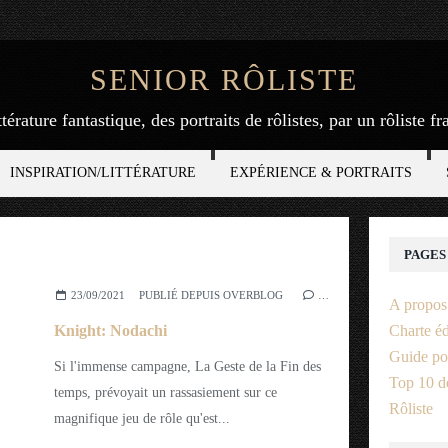
SENIOR RÔLISTE
ttérature fantastique, des portraits de rôlistes, par un rôliste f
INSPIRATION/LITTÉRATURE
EXPÉRIENCE & PORTRAITS
PAGES
23/09/2021
PUBLIÉ DEPUIS OVERBLOG
…
A propos
Knight: Nodachi
Charte éd
Guide po
Si l'immense campagne, La Geste de la Fin des
Top 10 de
temps, prévoyait un rassasiement sur ce
Rôliste
magnifique jeu de rôle qu'est...