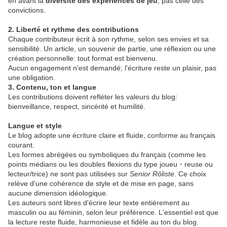
en avant la
diversité des expériences de jeu
, pas celle des
convictions.
2. Liberté et rythme des contributions
Chaque contributeur écrit à son rythme, selon ses envies et sa
sensibilité. Un article, un souvenir de partie, une réflexion ou une
création personnelle: tout format est bienvenu.
Aucun engagement n'est demandé; l'écriture reste un plaisir, pas
une obligation.
3. Contenu, ton et langue
Les contributions doivent refléter les valeurs du blog:
bienveillance, respect, sincérité et humilité.
Langue et style
Le blog adopte une écriture claire et fluide, conforme au français
courant.
Les formes abrégées ou symboliques du français (comme les
points médians ou les doubles flexions du type joueu・reuse ou
lecteur/trice) ne sont pas utilisées sur
Senior Rôliste
. Ce choix
relève d'une cohérence de style et de mise en page, sans
aucune dimension idéologique.
Les auteurs sont libres d'écrire leur texte entièrement au
masculin ou au féminin, selon leur préférence. L'essentiel est que
la lecture reste fluide, harmonieuse et fidèle au ton du blog.