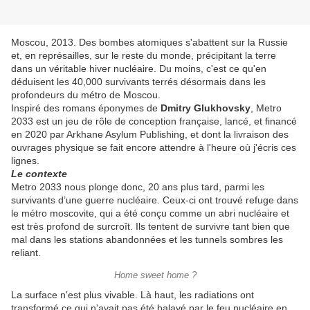
Moscou, 2013. Des bombes atomiques s'abattent sur la Russie
et, en représailles, sur le reste du monde, précipitant la terre
dans un véritable hiver nucléaire. Du moins, c'est ce qu'en
déduisent les 40,000 survivants terrés désormais dans les
profondeurs du métro de Moscou.
Inspiré des romans éponymes de
Dmitry Glukhovsky
, Metro
2033 est un jeu de rôle de conception française, lancé, et financé
en 2020 par Arkhane Asylum Publishing, et dont la livraison des
ouvrages physique se fait encore attendre à l'heure où j'écris ces
lignes.
Le contexte
Metro 2033 nous plonge donc, 20 ans plus tard, parmi les
survivants d’une guerre nucléaire. Ceux-ci ont trouvé refuge dans
le métro moscovite, qui a été conçu comme un abri nucléaire et
est très profond de surcroît. Ils tentent de survivre tant bien que
mal dans les stations abandonnées et les tunnels sombres les
reliant.
Home sweet home ?
La surface n'est plus vivable. Là haut, les radiations ont
transformé ce qui n'avait pas été balayé par le feu nucléaire en