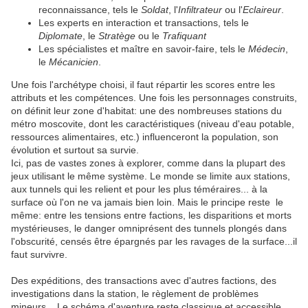
reconnaissance, tels le
Soldat
, l'
Infiltrateur
ou l'
Eclaireur
.
Les experts en interaction et transactions, tels le
Diplomate
, le
Stratège
ou le
Trafiquant
Les spécialistes et maître en savoir-faire, tels le
Médecin
,
le
Mécanicien
.
Une fois l'archétype choisi, il faut répartir les scores entre les
attributs et les compétences. Une fois les personnages construits,
on définit leur zone d'habitat: une des nombreuses stations du
métro moscovite, dont les caractéristiques (niveau d'eau potable,
ressources alimentaires, etc.) influenceront la population, son
évolution et surtout sa survie.
Ici, pas de vastes zones à explorer, comme dans la plupart des
jeux utilisant le même système. Le monde se limite aux stations,
aux tunnels qui les relient et pour les plus téméraires... à la
surface où l'on ne va jamais bien loin. Mais le principe reste le
même: entre les tensions entre factions, les disparitions et morts
mystérieuses, le danger omniprésent des tunnels plongés dans
l'obscurité, censés être épargnés par les ravages de la surface...il
faut survivre.
Des expéditions, des transactions avec d'autres factions, des
investigations dans la station, le règlement de problèmes
mineurs... Le schéma d'aventure reste classique et accessible