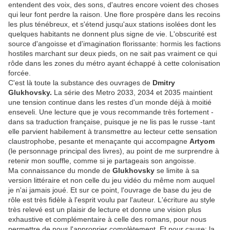
entendent des voix, des sons, d'autres encore voient des choses
qui leur font perdre la raison. Une flore prospère dans les recoins
les plus ténébreux, et s'étend jusqu'aux stations isolées dont les
quelques habitants ne donnent plus signe de vie. L'obscurité est
source d'angoisse et d'imagination florissante: hormis les factions
hostiles marchant sur deux pieds, on ne sait pas vraiment ce qui
rôde dans les zones du métro ayant échappé à cette colonisation
forcée.
C'est là toute la substance des ouvrages de
Dmitry
Glukhovsky.
La série des Metro 2033, 2034 et 2035 maintient
une tension continue dans les restes d'un monde déjà à moitié
enseveli. Une lecture que je vous recommande très fortement -
dans sa traduction française, puisque je ne lis pas le russe -tant
elle parvient habilement à transmettre au lecteur cette sensation
claustrophobe, pesante et menaçante qui accompagne
Artyom
(le personnage principal des livres), au point de me surprendre à
retenir mon souffle, comme si je partageais son angoisse.
Ma connaissance du monde de
Glukhovsky
se limite à sa
version littéraire et non celle du jeu vidéo du même nom auquel
je n'ai jamais joué. Et sur ce point, l'ouvrage de base du jeu de
rôle est très fidèle à l'esprit voulu par l'auteur. L'écriture au style
très relevé est un plaisir de lecture et donne une vision plus
exhaustive et complémentaire à celle des romans, pour nous
permettre de nous l'approprier complètement. Et pour cause: la