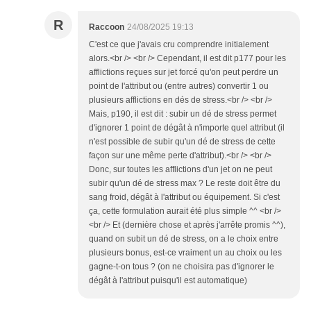
R
Raccoon
24/08/2025 19:13
C'est ce que j'avais cru comprendre initialement
alors.<br /> <br /> Cependant, il est dit p177 pour les
afflictions reçues sur jet forcé qu'on peut perdre un
point de l'attribut ou (entre autres) convertir 1 ou
plusieurs afflictions en dés de stress.<br /> <br />
Mais, p190, il est dit : subir un dé de stress permet
d'ignorer 1 point de dégât à n'importe quel attribut (il
n'est possible de subir qu'un dé de stress de cette
façon sur une même perte d'attribut).<br /> <br />
Donc, sur toutes les afflictions d'un jet on ne peut
subir qu'un dé de stress max ? Le reste doit être du
sang froid, dégât à l'attribut ou équipement. Si c'est
ça, cette formulation aurait été plus simple ^^ <br />
<br /> Et (dernière chose et après j'arrête promis ^^),
quand on subit un dé de stress, on a le choix entre
plusieurs bonus, est-ce vraiment un au choix ou les
gagne-t-on tous ? (on ne choisira pas d'ignorer le
dégât à l'attribut puisqu'il est automatique)