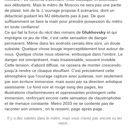
aux débutants. Mais le métro de Moscou ne sera pas une partie
de plaisir, loin de là. L'ouvrage propose 4 scénarios, dont un
didacticiel guidant les MJ débutants pas à pas. De quoi
suffisamment se faire la main pour prendre possession du métro
en toute confiance!
Ce qui fait la force du récit des romans de
Glukhovsky
et qui
imprègne ce jeu de rôle, c'est cette sensation de danger
permanent. Même dans les endroits censés être sûrs, un doute
subsiste. Quelque chose bouge imperceptiblement tout autour de
nous. Quelque chose nous observe, embusqué dans l'ombre. Le
danger est omniprésent, mais insaisissable, souvent invisible.
Cette tension, d'abord diffuse, ne cessera de monter crescendo,
jusqu'à rendre ce cloaque étouffant. C'est précisément cette
atmosphère que l'ouvrage capture avec justesse, non seulement
par son écriture immersive, mais aussi par sa direction artistique
saisissante. Le fond noir et rouge sang des pages, les
illustrations charbonneuses et oppressantes prolongent cette
immersion, renforçant encore cette sensation de claustrophobie
et de menace constante. Metro 2033 ne se contente pas de
raconter son univers
; on le ressent, page après page.
Il y a des saletés dans le métro, mais vous n'avez pas encore vu les
nazis...