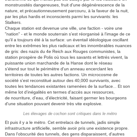
monstruosités dangereuses, fruit d'une dégénérescence de la
nature, et précautionneusement parcouru, à la faveur de la nuit,
par les plus hardis et inconscients parmi les survivants: les
Stalkers.
Chaque station est devenue une ville, une faction - voire une
"nation" - et le monde souterrain s'est réorganisé à l'image de ce
qu'il a toujours été à la surface: un éventail idéologique oscillant
entre les extrêmes les plus radicaux et les innombrables nuances
de gris: des nazis du 4e Reich aux Rouges communistes, la
station prospère de Polis où tous les savants et lettrés vivent, la
puissante union marchande de la Hanse dont le réseau
s'étend sur tout le périmètre d'un anneau encerclant les
territoires de toutes les autres factions. Un microcosme de
société s'est reconstitué autour des 40,000 survivants, avec
toutes les tendances existantes ramenées de la surface... Et son
même lot d'inégalités en termes d'accès aux ressources,
de nourriture, d'eau, d'électricité, faisant germer les bourgeons
d'une situation pouvant devenir très vite explosive.
Les élevages de cochon sont critiques dans le métro
Et puis il y a le métro. Cet entrelacs de tunnels, jadis simple
infrastructure artificielle, semble avoir pris une existence propre.
Dans l'obscurité des tunnels, des gens disparaissent, d'autres