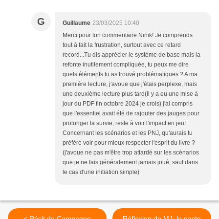
G
Guillaume
23/03/2025 10:40
Merci pour ton commentaire Ninik! Je comprends
tout à fait la frustration, surtout avec ce retard
record...Tu dis apprécier le système de base mais la
refonte inutilement compliquée, tu peux me dire
quels éléments tu as trouvé problématiques ? A ma
première lecture, j'avoue que j'étais perplexe, mais
une deuxième lecture plus tard(Il y a eu une mise à
jour du PDF fin octobre 2024 je crois) j'ai compris
que l'essentiel avait été de rajouter des jauges pour
prolonger la survie, reste à voir l'impact en jeu!
Concernant les scénarios et les PNJ, qu'aurais tu
préféré voir pour mieux respecter l'esprit du livre ?
(j'avoue ne pas m'être trop attardé sur les scénarios
que je ne fais généralement jamais joué, sauf dans
le cas d'une initiation simple)
< Récit de Campagne
Réflexion de MJ: le pacte