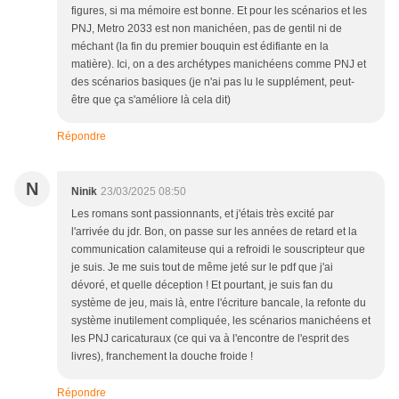
figures, si ma mémoire est bonne. Et pour les scénarios et les
PNJ, Metro 2033 est non manichéen, pas de gentil ni de
méchant (la fin du premier bouquin est édifiante en la
matière). Ici, on a des archétypes manichéens comme PNJ et
des scénarios basiques (je n'ai pas lu le supplément, peut-
être que ça s'améliore là cela dit)
Répondre
N
Ninik
23/03/2025 08:50
Les romans sont passionnants, et j'étais très excité par
l'arrivée du jdr. Bon, on passe sur les années de retard et la
communication calamiteuse qui a refroidi le souscripteur que
je suis. Je me suis tout de même jeté sur le pdf que j'ai
dévoré, et quelle déception ! Et pourtant, je suis fan du
système de jeu, mais là, entre l'écriture bancale, la refonte du
système inutilement compliquée, les scénarios manichéens et
les PNJ caricaturaux (ce qui va à l'encontre de l'esprit des
livres), franchement la douche froide !
Répondre