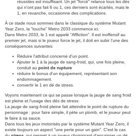
réussites est insuffisant. Un jet "forcé" relance tous les dés
qui n'ont pas fait 6 ou 1, ces derniers sont écartés, mais le
1, en revanche, occasionne des complications.
À ce stade nous sommes dans le classique du système Mutant
Year Zero, la "touche" Metro 2033 commence ici.
Dans Metro 2033, le 1 est appelé "Affliction". Il est inoffensif au
premier jet, mais si le joueur force le jet, il doit en subir l'une des
conséquences suivantes:
Réduire l'attribut concerné d'un point.
Ajouter le 1 à la jauge de sang-froid, qui, une fois pleine,
conduit au
point de rupture
réduire le bonus d'un équipement, représentant son
endommagement.
convertir le 1 en dé de stress.
Voyons maintenant ce qui se passe lorsque la jauge de sang froid
est pleine et l'usage des dés de stress:
La jauge de sang-froid pleine fait atteindre le point de rupture du
personnage : pour faire simple, il pète un plomb, et le joueur peut
le faire à sa sauce.
Dans tous les jeux motorisés par le système Mutant Year Zero, il
existe toujours un aspect "une perte pour un gain". C'est le cas
du
stress,
qui permet à un joueur choisissant d'encaisser un dé