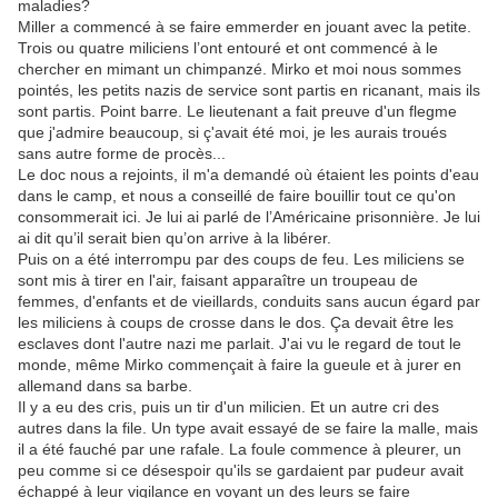
maladies?
Miller a commencé à se faire emmerder en jouant avec la petite.
Trois ou quatre miliciens l’ont entouré et ont commencé à le
chercher en mimant un chimpanzé. Mirko et moi nous sommes
pointés, les petits nazis de service sont partis en ricanant, mais ils
sont partis. Point barre. Le lieutenant a fait preuve d'un flegme
que j'admire beaucoup, si ç'avait été moi, je les aurais troués
sans autre forme de procès...
Le doc nous a rejoints, il m'a demandé où étaient les points d'eau
dans le camp, et nous a conseillé de faire bouillir tout ce qu'on
consommerait ici. Je lui ai parlé de l’Américaine prisonnière. Je lui
ai dit qu’il serait bien qu’on arrive à la libérer.
Puis on a été interrompu par des coups de feu. Les miliciens se
sont mis à tirer en l'air, faisant apparaître un troupeau de
femmes, d'enfants et de vieillards, conduits sans aucun égard par
les miliciens à coups de crosse dans le dos. Ça devait être les
esclaves dont l'autre nazi me parlait. J'ai vu le regard de tout le
monde, même Mirko commençait à faire la gueule et à jurer en
allemand dans sa barbe.
Il y a eu des cris, puis un tir d'un milicien. Et un autre cri des
autres dans la file. Un type avait essayé de se faire la malle, mais
il a été fauché par une rafale. La foule commence à pleurer, un
peu comme si ce désespoir qu'ils se gardaient par pudeur avait
échappé à leur vigilance en voyant un des leurs se faire