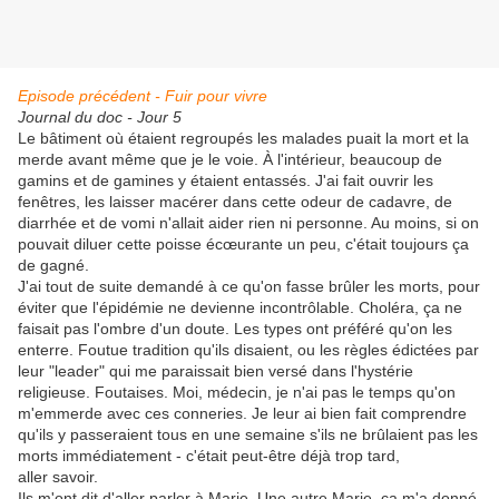
Episode précédent - Fuir pour vivre
Journal du doc - Jour 5
Le bâtiment où étaient regroupés les malades puait la mort et la
merde avant même que je le voie. À l'intérieur, beaucoup de
gamins et de gamines y étaient entassés. J'ai fait ouvrir les
fenêtres, les laisser macérer dans cette odeur de cadavre, de
diarrhée et de vomi n'allait aider rien ni personne. Au moins, si on
pouvait diluer cette poisse écœurante un peu, c'était toujours ça
de gagné.
J'ai tout de suite demandé à ce qu'on fasse brûler les morts, pour
éviter que l'épidémie ne devienne incontrôlable. Choléra, ça ne
faisait pas l'ombre d'un doute. Les types ont préféré qu'on les
enterre. Foutue tradition qu'ils disaient, ou les règles édictées par
leur "leader" qui me paraissait bien versé dans l'hystérie
religieuse. Foutaises. Moi, médecin, je n'ai pas le temps qu'on
m'emmerde avec ces conneries. Je leur ai bien fait comprendre
qu'ils y passeraient tous en une semaine s'ils ne brûlaient pas les
morts immédiatement - c'était peut-être déjà trop tard,
aller savoir.
Ils m'ont dit d'aller parler à Marie. Une autre Marie, ça m'a donné