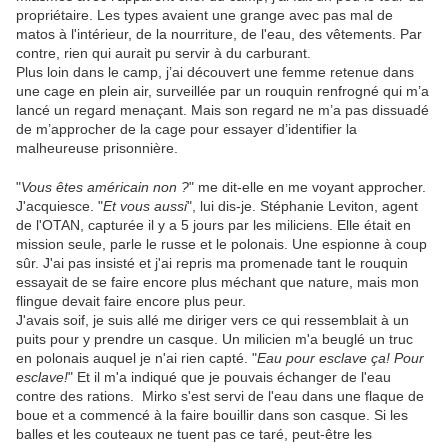
propriétaire. Les types avaient une grange avec pas mal de
matos à l'intérieur, de la nourriture, de l'eau, des vêtements. Par
contre, rien qui aurait pu servir à du carburant.
Plus loin dans le camp, j’ai découvert une femme retenue dans
une cage en plein air, surveillée par un rouquin renfrogné qui m’a
lancé un regard menaçant. Mais son regard ne m’a pas dissuadé
de m’approcher de la cage pour essayer d’identifier la
malheureuse prisonnière.
"
Vous êtes américain non ?
" me dit-elle en me voyant approcher.
J'acquiesce. "
Et vous aussi
", lui dis-je. Stéphanie Leviton, agent
de l'OTAN, capturée il y a 5 jours par les miliciens. Elle était en
mission seule, parle le russe et le polonais. Une espionne à coup
sûr. J'ai pas insisté et j'ai repris ma promenade tant le rouquin
essayait de se faire encore plus méchant que nature, mais mon
flingue devait faire encore plus peur.
J'avais soif, je suis allé me diriger vers ce qui ressemblait à un
puits pour y prendre un casque. Un milicien m'a beuglé un truc
en polonais auquel je n'ai rien capté. "
Eau pour esclave ça! Pour
esclave!
" Et il m'a indiqué que je pouvais échanger de l'eau
contre des rations. Mirko s'est servi de l'eau dans une flaque de
boue et a commencé à la faire bouillir dans son casque. Si les
balles et les couteaux ne tuent pas ce taré, peut-être les