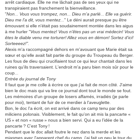
arrêt cardiaque. Elle ne me lâchait pas de ses yeux qui ne
transpiraient pas franchement la bienveillance.
"
Non... Vous vous trompez, non... Dieu m'a parlé... Elle va guérir.
Dieu me l'a dit, vous mentez...
" Le déni aurait presque pu être
émouvant si elle n'était pas soudainement montée dans les aigus
à me hurler "
Vous mentez! Vous n'êtes pas un vrai médecin! Vous
êtes le diable venu me torturer! Allez vous en démon! Sortez d'ici!
Sorteeeez!".
Alexis m'a raccompagné dehors en m'avouant que Marie était sa
sœur et qu'elle avait fait partie du groupe du Troupeau du Berger.
Les fous de dieu qui crucifiaient tout ce qui leur chantait dans les
ruines qu'ils traversaient. L'endroit m'a paru bien mois sûr pour le
coup...
Entrée du journal de Tony
Il faut que je me colle à écrire ce que j'ai fait de mon côté. J'aime
bien le doc mais qui va lire ce journal dont tout le monde se fout.
Les mémoires d'un groupe de losers affamés, irradiés (je parle
pour moi), tentant de fuir de ce merdier à l'aveuglette.
Bon, le doc l'a écrit, on est arrivé dans ce camp tenu par des
miliciens polonais. Visiblement, le fait qu’on ait mis la pancarte «
US
» et non «
russe
» nous a bien servi. Qui a eu l’idée de la
pancarte
? C’est Tony
!
Pendant que le doc allait foutre le nez dans la merde et les
miasmes avec l'apparent chef du camp, j'ai fait un peu le tour du