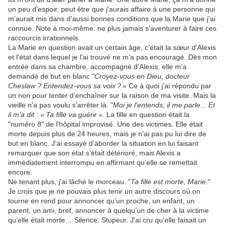
un peu d'espoir, peut être que j'aurais affaire à une personne qui
m'aurait mis dans d'aussi bonnes conditions que la Marie que j'ai
connue. Note à moi-même: ne plus jamais s'aventurer à faire ces
raccourcis irrationnels.
La Marie en question avait un certain âge, c'était la sœur d'Alexis
et l'état dans lequel je l'ai trouvé ne m'a pas encouragé. Dès mon
entrée dans sa chambre, accompagné d'Alexis, elle m'a
demandé de but en blanc "
Croyez-vous en Dieu, docteur
Cheslaw ? Entendez-vous sa voix
?
»
Ce à quoi j’ai répondu par
un non pour tenter d’enchaîner sur la raison de ma visite. Mais la
vieille n'a pas voulu s'arrêter là. "
Moi je l'entends, il me parle... Et
il m’a dit : «
Ta fille va guérir
».
La fille en question était la
"numéro 8" de l'hôpital improvisé. Une des victimes. Elle était
morte depuis plus de 24 heures, mais je n’ai pas pu lui dire de
but en blanc. J’ai essayé d’aborder la situation en lui faisant
remarquer que son état s’était détérioré, mais Alexis a
immédiatement interrompu en affirmant qu’elle se remettait
encore.
Ne tenant plus, j'ai lâché le morceau. "
Ta fille est morte, Marie.
"
Je crois que je ne pouvais plus tenir un autre discours où on
tourne en rond pour annoncer qu’un proche, un enfant, un
parent, un ami, bref, annoncer à quelqu’un de cher à la victime
qu’elle était morte… Silence. Stupeur. J'ai cru qu'elle faisait un