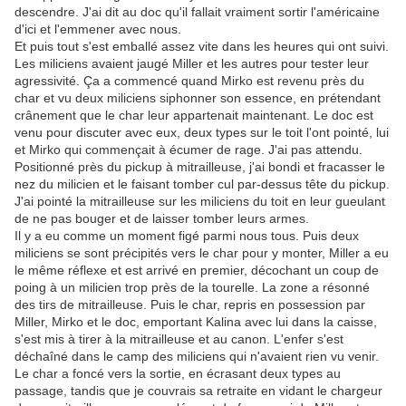
descendre. J'ai dit au doc qu'il fallait vraiment sortir l'américaine
d'ici et l'emmener avec nous.
Et puis tout s'est emballé assez vite dans les heures qui ont suivi.
Les miliciens avaient jaugé Miller et les autres pour tester leur
agressivité. Ça a commencé quand Mirko est revenu près du
char et vu deux miliciens siphonner son essence, en prétendant
crânement que le char leur appartenait maintenant. Le doc est
venu pour discuter avec eux, deux types sur le toit l'ont pointé, lui
et Mirko qui commençait à écumer de rage. J'ai pas attendu.
Positionné près du pickup à mitrailleuse, j'ai bondi et fracasser le
nez du milicien et le faisant tomber cul par-dessus tête du pickup.
J'ai pointé la mitrailleuse sur les miliciens du toit en leur gueulant
de ne pas bouger et de laisser tomber leurs armes.
Il y a eu comme un moment figé parmi nous tous. Puis deux
miliciens se sont précipités vers le char pour y monter, Miller a eu
le même réflexe et est arrivé en premier, décochant un coup de
poing à un milicien trop près de la tourelle. La zone a résonné
des tirs de mitrailleuse. Puis le char, repris en possession par
Miller, Mirko et le doc, emportant Kalina avec lui dans la caisse,
s'est mis à tirer à la mitrailleuse et au canon. L'enfer s'est
déchaîné dans le camp des miliciens qui n'avaient rien vu venir.
Le char a foncé vers la sortie, en écrasant deux types au
passage, tandis que je couvrais sa retraite en vidant le chargeur