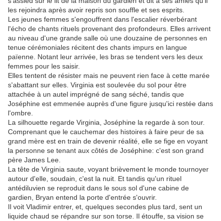
s'assied sur le lit de la maison du gardien et dit à ses amies qu'il
les rejoindra après avoir repris son souffle et ses esprits.
Les jeunes femmes s'engouffrent dans l'escalier réverbérant
l'écho de chants rituels provenant des profondeurs. Elles arrivent
au niveau d'une grande salle où une douzaine de personnes en
tenue cérémoniales récitent des chants impurs en langue
païenne. Notant leur arrivée, les bras se tendent vers les deux
femmes pour les saisir.
Elles tentent de résister mais ne peuvent rien face à cette marée
s'abattant sur elles. Virginia est soulevée du sol pour être
attachée à un autel imprégné de sang séché, tandis que
Joséphine est emmenée auprès d'une figure jusqu'ici restée dans
l'ombre.
La silhouette regarde Virginia, Joséphine la regarde à son tour.
Comprenant que le cauchemar des histoires à faire peur de sa
grand mère est en train de devenir réalité, elle se fige en voyant
la personne se tenant aux côtés de Joséphine: c'est son grand
père James Lee.
La tête de Virginia saute, voyant brièvement le monde tournoyer
autour d'elle, soudain, c'est la nuit. Et tandis qu'un rituel
antédiluvien se reproduit dans le sous sol d'une cabine de
gardien, Bryan entend la porte d'entrée s'ouvrir.
Il voit Vladimir entrer, et, quelques secondes plus tard, sent un
liquide chaud se répandre sur son torse. Il étouffe, sa vision se