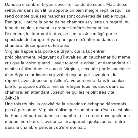
Dans sa chambre, Bryan s'éveille, inondé de sueur. Mais de se
retrouver dans son lit lui apporte un bien maigre répit lorsqu'il se
rend compte que ses manches sont couvertes de sable rouge.
Paniqué, il ouvre la porte de sa chambre et y jette un regard. Au
fond du couloir, devant la grande fenêtre donnant sur
l'extérieur, lui tournant le dos, se tient un Julian figé par le
spectacle de l'orage. Bryan panique et s'enferme dans sa
chambre, désemparé et terrorisé.
Virginia frappe à la porte de Bryan, qui la fait entrer
précipitamment, bégayant qu'il avait eu un cauchemar du même
cru que la vision quand il avait touché le cristal, et demandant s'il
avait vu Julian dans le couloir. Virginia, secouée par le spectacle
d'un Bryan d'ordinaire si jovial et enjoué par l'aventure, lui
répond, avec douceur, qu'elle n'a vu personne dans le couloir.
Elle lui propose qu'ils aillent se réfugier tous les deux dans sa
chambre, en attendant Joséphine qui les rejoint très vite.
24h-2h
Une fois réunis, la gravité de la situation n'échappe désormais
plus à personne. Virginia réalise que son attrape-rêves n'est plus
là. Fouillant partout dans sa chambre, elle en retrouve quelques
menus morceaux. L'évidence lui apparait: quelqu'un est entré
dans la chambre pendant qu'elle dormait.