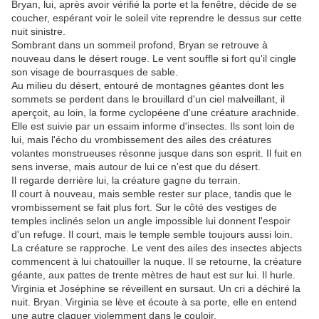
Bryan, lui, après avoir vérifié la porte et la fenêtre, décide de se
coucher, espérant voir le soleil vite reprendre le dessus sur cette
nuit sinistre.
Sombrant dans un sommeil profond, Bryan se retrouve à
nouveau dans le désert rouge. Le vent souffle si fort qu'il cingle
son visage de bourrasques de sable.
Au milieu du désert, entouré de montagnes géantes dont les
sommets se perdent dans le brouillard d'un ciel malveillant, il
aperçoit, au loin, la forme cyclopéene d'une créature arachnide.
Elle est suivie par un essaim informe d'insectes. Ils sont loin de
lui, mais l'écho du vrombissement des ailes des créatures
volantes monstrueuses résonne jusque dans son esprit. Il fuit en
sens inverse, mais autour de lui ce n'est que du désert.
Il regarde derrière lui, la créature gagne du terrain.
Il court à nouveau, mais semble rester sur place, tandis que le
vrombissement se fait plus fort. Sur le côté des vestiges de
temples inclinés selon un angle impossible lui donnent l'espoir
d'un refuge. Il court, mais le temple semble toujours aussi loin.
La créature se rapproche. Le vent des ailes des insectes abjects
commencent à lui chatouiller la nuque. Il se retourne, la créature
géante, aux pattes de trente mètres de haut est sur lui. Il hurle.
Virginia et Joséphine se réveillent en sursaut. Un cri a déchiré la
nuit. Bryan. Virginia se lève et écoute à sa porte, elle en entend
une autre claquer violemment dans le couloir.