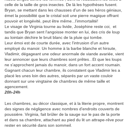
celle de la taille de gros insectes. De là les hypothèses fusent.
Bryan, se mettant dans les chausses d'un de ses héros géniaux,
émet la possibilité que le cristal soit une pierre magique offrant
pouvoir et longévité, peut être même...l'immortalité!
Le visage de Virginia tourne au livide, Joséphine reste coi, et
tandis que Bryan sent l'angoisse monter en lui, des cris de loup
au lointain déchire le bruit blanc de la pluie qui tombe.
Leur émoi est de courte durée, avec l'intrusion d'un autre
employé du manoir. Un homme à la barbe blanche et hirsute,
Vladimir, dégageant une odeur anormale de viande avariée, vient
leur annoncer que leurs chambres sont prêtes...Et que les loups
ne s'approchent jamais du manoir, dans un fort accent roumain.
Gagnant chacun leur chambre, ils constatent que Vladimir les a
placé les unes loin des autres, séparés par un vaste couloir
donnant sur une vingtaine de chambres de même taille et
agencement.
20h-24h
Les chambres, au décor classique, et à la literie propre, montrent
des signes de négligence avec nombres d'endroits couverts de
poussière. Virginia, fait brûler de la sauge sur le pas de la porte
et dans sa chambre, attachant au pied du lit un attrape-rêve pour
rester en sécurité dans son sommeil.