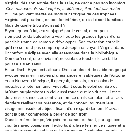
Virginia, dès son entrée dans la salle, ne cache pas son inconfort
"
Ces masques, ils sont impies, maléfiques, il ne faut pas rester
ici
". Ne pouvant mettre de mots sur l'origine de ces trophées,
Virginia sait pourtant, en son for intérieur, qu'ils lui sont familiers.
Mais de quelle tribu s'agissait il ?
Bryan, quant à lui, est subjugué par le cristal, et ne peut
s'empêcher de bafouiller à voix haute les grandes lignes d'une
possible trame de roman à développer. Son excitation est telle
qu'il ne se rend pas compte que Joséphine, voyant Virginia dans
l'inconfort, s'éclipse avec elle et remonte dans la bibliothèque.
Demeuré seul, une envie irrépressible de toucher le cristal le
pousse à s'en saisir.
En un flash, Bryan est ailleurs. Dans un désert de sable rouge qui
évoque les interminables plaines arides et sableuses de l'Arizona
et du Nouveau Mexique, il aperçoit, non loin, un essaim de
mouches à tête humaine, virevoltant sous le soleil sombre et
brûlant, surplombant un ciel aussi rouge que les dunes. Il tente
de voir si les insectes sont vraiment ce qu'ils semblent être. Ces
derniers réalisent sa présence, et de concert, tournent leur
visage minuscule et abject, fixant d'un regard dément l'écrivain
dont la peur commence à perler de son front.
Dans le même temps, Virginia, retournée en haut, partage ses
craintes avec Joséphine, l'exhortant à faire fermer ce musée et à
se débarrasser des objets qui s'y trouvent. Joséphine, perplexe,