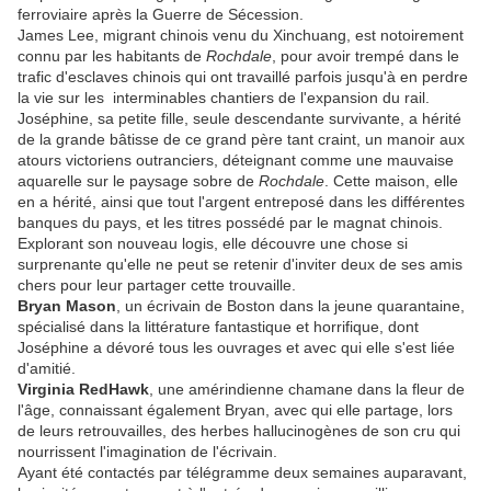
ferroviaire après la Guerre de Sécession.
James Lee, migrant chinois venu du Xinchuang, est notoirement
connu par les habitants de
Rochdale
, pour avoir trempé dans le
trafic d'esclaves chinois qui ont travaillé parfois jusqu'à en perdre
la vie sur les interminables chantiers de l'expansion du rail.
Joséphine, sa petite fille, seule descendante survivante, a hérité
de la grande bâtisse de ce grand père tant craint, un manoir aux
atours victoriens outranciers, déteignant comme une mauvaise
aquarelle sur le paysage sobre de
Rochdale
. Cette maison, elle
en a hérité, ainsi que tout l'argent entreposé dans les différentes
banques du pays, et les titres possédé par le magnat chinois.
Explorant son nouveau logis, elle découvre une chose si
surprenante qu'elle ne peut se retenir d'inviter deux de ses amis
chers pour leur partager cette trouvaille.
Bryan Mason
, un écrivain de Boston dans la jeune quarantaine,
spécialisé dans la littérature fantastique et horrifique, dont
Joséphine a dévoré tous les ouvrages et avec qui elle s'est liée
d'amitié.
Virginia RedHawk
, une amérindienne chamane dans la fleur de
l'âge, connaissant également Bryan, avec qui elle partage, lors
de leurs retrouvailles, des herbes hallucinogènes de son cru qui
nourrissent l'imagination de l'écrivain.
Ayant été contactés par télégramme deux semaines auparavant,