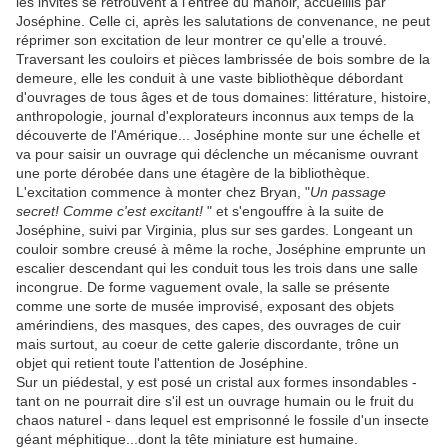
les invités se retrouvent à l'entrée du manoir, accueillis par
Joséphine. Celle ci, après les salutations de convenance, ne peut
réprimer son excitation de leur montrer ce qu'elle a trouvé.
Traversant les couloirs et pièces lambrissée de bois sombre de la
demeure, elle les conduit à une vaste bibliothèque débordant
d'ouvrages de tous âges et de tous domaines: littérature, histoire,
anthropologie, journal d'explorateurs inconnus aux temps de la
découverte de l'Amérique... Joséphine monte sur une échelle et
va pour saisir un ouvrage qui déclenche un mécanisme ouvrant
une porte dérobée dans une étagère de la bibliothèque.
L'excitation commence à monter chez Bryan, "
Un passage
secret! Comme c'est excitant!
" et s'engouffre à la suite de
Joséphine, suivi par Virginia, plus sur ses gardes. Longeant un
couloir sombre creusé à même la roche, Joséphine emprunte un
escalier descendant qui les conduit tous les trois dans une salle
incongrue. De forme vaguement ovale, la salle se présente
comme une sorte de musée improvisé, exposant des objets
amérindiens, des masques, des capes, des ouvrages de cuir
mais surtout, au coeur de cette galerie discordante, trône un
objet qui retient toute l'attention de Joséphine.
Sur un piédestal, y est posé un cristal aux formes insondables -
tant on ne pourrait dire s'il est un ouvrage humain ou le fruit du
chaos naturel - dans lequel est emprisonné le fossile d'un insecte
géant méphitique...dont la tête miniature est humaine.