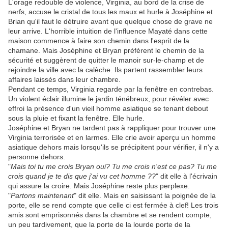
L'orage redouble de violence, Virginia, au bord de la crise de
nerfs, accuse le cristal de tous les maux et hurle à Joséphine et
Brian qu'il faut le détruire avant que quelque chose de grave ne
leur arrive. L'horrible intuition de l'influence Mayaté dans cette
maison commence à faire son chemin dans l'esprit de la
chamane. Mais Joséphine et Bryan préfèrent le chemin de la
sécurité et suggèrent de quitter le manoir sur-le-champ et de
rejoindre la ville avec la calèche. Ils partent rassembler leurs
affaires laissés dans leur chambre.
Pendant ce temps, Virginia regarde par la fenêtre en contrebas.
Un violent éclair illumine le jardin ténébreux, pour révéler avec
effroi la présence d'un vieil homme asiatique se tenant debout
sous la pluie et fixant la fenêtre. Elle hurle.
Joséphine et Bryan ne tardent pas à rappliquer pour trouver une
Virginia terrorisée et en larmes. Elle crie avoir aperçu un homme
asiatique dehors mais lorsqu'ils se précipitent pour vérifier, il n'y a
personne dehors.
"
Mais toi tu me crois Bryan oui? Tu me crois n'est ce pas? Tu me
crois quand je te dis que j'ai vu cet homme ??
" dit elle à l'écrivain
qui assure la croire. Mais Joséphine reste plus perplexe.
"
Partons maintenant
" dit elle. Mais en saisissant la poignée de la
porte, elle se rend compte que celle ci est fermée à clef! Les trois
amis sont emprisonnés dans la chambre et se rendent compte,
un peu tardivement, que la porte de la lourde porte de la