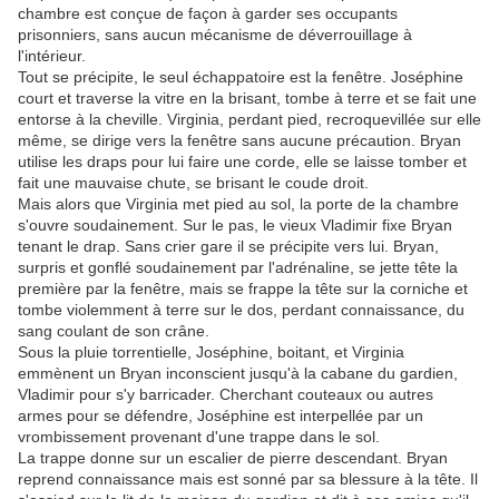
chambre est conçue de façon à garder ses occupants
prisonniers, sans aucun mécanisme de déverrouillage à
l'intérieur.
Tout se précipite, le seul échappatoire est la fenêtre. Joséphine
court et traverse la vitre en la brisant, tombe à terre et se fait une
entorse à la cheville. Virginia, perdant pied, recroquevillée sur elle
même, se dirige vers la fenêtre sans aucune précaution. Bryan
utilise les draps pour lui faire une corde, elle se laisse tomber et
fait une mauvaise chute, se brisant le coude droit.
Mais alors que Virginia met pied au sol, la porte de la chambre
s'ouvre soudainement. Sur le pas, le vieux Vladimir fixe Bryan
tenant le drap. Sans crier gare il se précipite vers lui. Bryan,
surpris et gonflé soudainement par l'adrénaline, se jette tête la
première par la fenêtre, mais se frappe la tête sur la corniche et
tombe violemment à terre sur le dos, perdant connaissance, du
sang coulant de son crâne.
Sous la pluie torrentielle, Joséphine, boitant, et Virginia
emmènent un Bryan inconscient jusqu'à la cabane du gardien,
Vladimir pour s'y barricader. Cherchant couteaux ou autres
armes pour se défendre, Joséphine est interpellée par un
vrombissement provenant d'une trappe dans le sol.
La trappe donne sur un escalier de pierre descendant. Bryan
reprend connaissance mais est sonné par sa blessure à la tête. Il