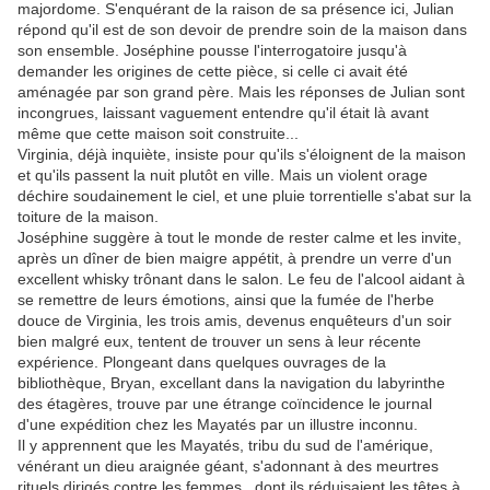
majordome. S'enquérant de la raison de sa présence ici, Julian
répond qu'il est de son devoir de prendre soin de la maison dans
son ensemble. Joséphine pousse l'interrogatoire jusqu'à
demander les origines de cette pièce, si celle ci avait été
aménagée par son grand père. Mais les réponses de Julian sont
incongrues, laissant vaguement entendre qu'il était là avant
même que cette maison soit construite...
Virginia, déjà inquiète, insiste pour qu'ils s'éloignent de la maison
et qu'ils passent la nuit plutôt en ville. Mais un violent orage
déchire soudainement le ciel, et une pluie torrentielle s'abat sur la
toiture de la maison.
Joséphine suggère à tout le monde de rester calme et les invite,
après un dîner de bien maigre appétit, à prendre un verre d'un
excellent whisky trônant dans le salon. Le feu de l'alcool aidant à
se remettre de leurs émotions, ainsi que la fumée de l'herbe
douce de Virginia, les trois amis, devenus enquêteurs d'un soir
bien malgré eux, tentent de trouver un sens à leur récente
expérience. Plongeant dans quelques ouvrages de la
bibliothèque, Bryan, excellant dans la navigation du labyrinthe
des étagères, trouve par une étrange coïncidence le journal
d'une expédition chez les Mayatés par un illustre inconnu.
Il y apprennent que les Mayatés, tribu du sud de l'amérique,
vénérant un dieu araignée géant, s'adonnant à des meurtres
rituels dirigés contre les femmes , dont ils réduisaient les têtes à