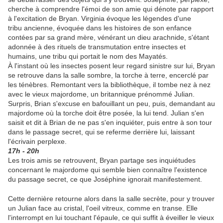
cherche à comprendre l'émoi de son amie qui dénote par rapport
à l'excitation de Bryan. Virginia évoque les légendes d'une
tribu ancienne, évoquée dans les histoires de son enfance
contées par sa grand mère, vénérant un dieu arachnide, s'étant
adonnée à des rituels de transmutation entre insectes et
humains, une tribu qui portait le nom des Mayatés.
À l'instant où les insectes posent leur regard sinistre sur lui, Bryan
se retrouve dans la salle sombre, la torche à terre, encerclé par
les ténèbres. Remontant vers la bibliothèque, il tombe nez à nez
avec le vieux majordome, un britannique prénommé Julian.
Surpris, Brian s'excuse en bafouillant un peu, puis, demandant au
majordome où la torche doit être posée, la lui tend. Julian s'en
saisit et dit à Brian de ne pas s'en inquiéter, puis entre à son tour
dans le passage secret, qui se referme derrière lui, laissant
l'écrivain perplexe.
17h - 20h
Les trois amis se retrouvent, Bryan partage ses inquiétudes
concernant le majordome qui semble bien connaître l'existence
du passage secret, ce que Joséphine ignorait manifestement.
Cette dernière retourne alors dans la salle secrète, pour y trouver
un Julian face au cristal, l'oeil vitreux, comme en transe. Elle
l'interrompt en lui touchant l'épaule, ce qui suffit à éveiller le vieux