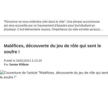
"Personne ne vous entendra crier dans le vide". Une phrase accrocheuse
qui sera accueillie par un haussement d'épaules pour tout étudiant en
physique. C'est élémentaire voyons, l'impédance du vide est telle qu'aucune
onde acoustique ne peut s'y propager,...
Maléfices, découverte du jeu de rôle qui sent le
soufre !
Publié le 26/01/2021 à 23:20
Par
Senior Rôliste