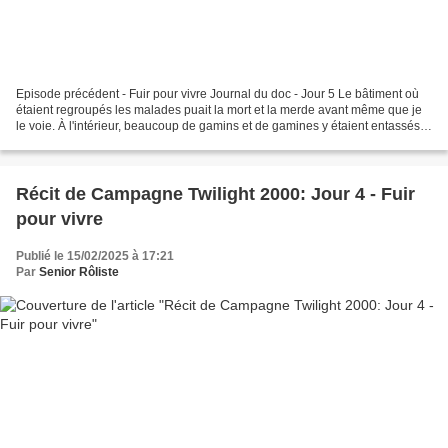
Episode précédent - Fuir pour vivre Journal du doc - Jour 5 Le bâtiment où
étaient regroupés les malades puait la mort et la merde avant même que je
le voie. À l'intérieur, beaucoup de gamins et de gamines y étaient entassés.
J'ai fait ouvrir les fenêtres,...
Récit de Campagne Twilight 2000: Jour 4 - Fuir
pour vivre
Publié le 15/02/2025 à 17:21
Par
Senior Rôliste