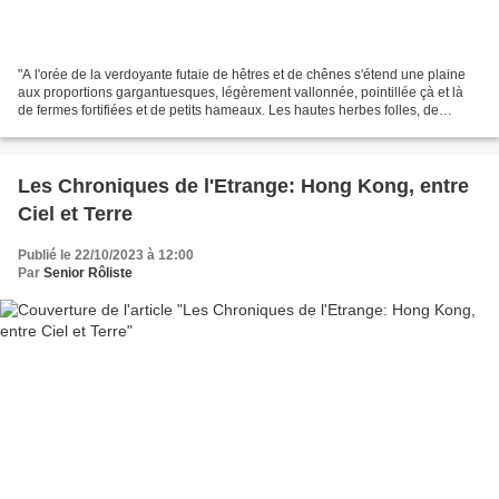
"A l'orée de la verdoyante futaie de hêtres et de chênes s'étend une plaine
aux proportions gargantuesques, légèrement vallonnée, pointillée çà et là
de fermes fortifiées et de petits hameaux. Les hautes herbes folles, de
luzerne et de graminées fourragères...
Les Chroniques de l'Etrange: Hong Kong, entre
Ciel et Terre
Publié le 22/10/2023 à 12:00
Par
Senior Rôliste