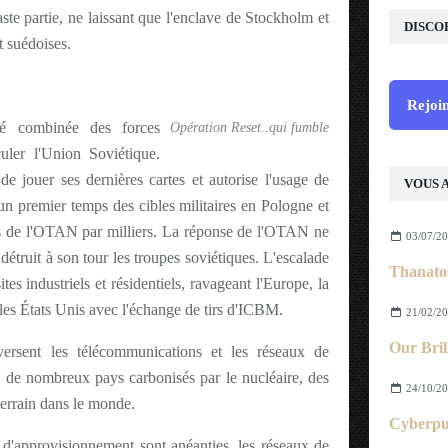
te partie, ne laissant que l'enclave de Stockholm et
DISCO
t suédoises.
Rejoin
té combinée des forces
Opération Reset..qui fumble
uler l'Union Soviétique.
e jouer ses dernières cartes et autorise l'usage de
VOUS A
 un premier temps des cibles militaires en Pologne et
es de l'OTAN par milliers. La réponse de l'OTAN ne
03/07/2
 détruit à son tour les troupes soviétiques. L'escalade
Thanato
ites industriels et résidentiels, ravageant l'Europe, la
les États Unis avec l'échange de tirs d'ICBM.
21/02/2
Our Bril
versent les télécommunications et les réseaux de
ru de nombreux pays carbonisés par le nucléaire, des
24/10/2
terrain dans le monde.
Cyberpun
d'approvisionnement sont anéanties, les réseaux de