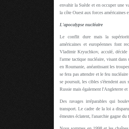
envahir la Suède et en occuper une vas
la côte Ouest aux forces américaines e
L'apocalypse nucléaire
Le conflit dure mais la supériori
américaines et européennes font rec
Vladimir Kryuchkov, acculé, décide d
l'arme tactique nucléaire, visant dans
en Roumanie, anéantissant les troup
se fera pas attendre et le feu nucléaire
se poursuit, les cibles s'étendent aux s
Russie mais également l'Angleterre et 
Des ravages irréparables qui boule
transport. Le cadre de la loi a dispa
émeutes éclatent, l'anarchie gagne du 
Nous sommes en 1998 et les chaînes 