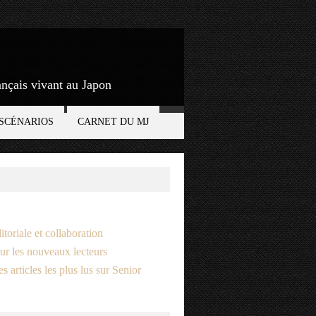
rançais vivant au Japon
SCÉNARIOS
CARNET DU MJ
itoriale et collaboration
ur les nouveaux lecteurs
s articles les plus lus sur Senior