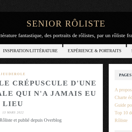
SENIOR RÔLISTE
ttérature fantastique, des portraits de rôlistes, par un rôliste f
INSPIRATION/LITTÉRATURE
EXPÉRIENCE & PORTRAITS
JEUDEROLE
PAGES
 LE CRÉPUSCULE D'UNE
A propos
LE QUI N'A JAMAIS EU
Charte éd
LIEU
Guide po
Top 10 de
13 MARS 2022
Rôliste et publié depuis Overblog
Rôliste