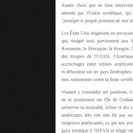
d'autre choix que de faire intervenir
attendu par l'Union soviétique, qui
"
protéger le peuple polonais de son ré
Les États Unis réagissent en envoyant
qui, malgré tout, parviennent aux f
Roumanie, la Slovaquie, la Hongrie, l
des troupes de l'OTAN, l'Amérique
accrochages entre soldats américain
et débordent sur les pays limitrophes. L
mer, notamment contre la flotte soviéti
Voulant y consolider ses positions, l
de se positionner sur l'île de Gotlan
préserver sa neutralité, refuse et des
américains, très vite mis fin par u
exigences américaines, ce qui aux ye
pays nordique à l'OTAN et réagit vit