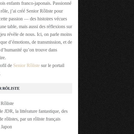
rois enfants franco-japonais. Passionné
 rôle, j’ai créé Senior Rôliste pour
cette passion — des histoires vécues
une table, mais aussi des réflexions sur
 jeu révèle de nous. Ici, on parle moins
 que d’émotions, de transmission, et de
t d’humanité qu’on trouve dans
ire.
rofil de
Senior Rôliste
sur le portail
g
R RÔLISTE
le JDR, la littérature fantastique, des
de rôlistes, par un rôliste français
u Japon