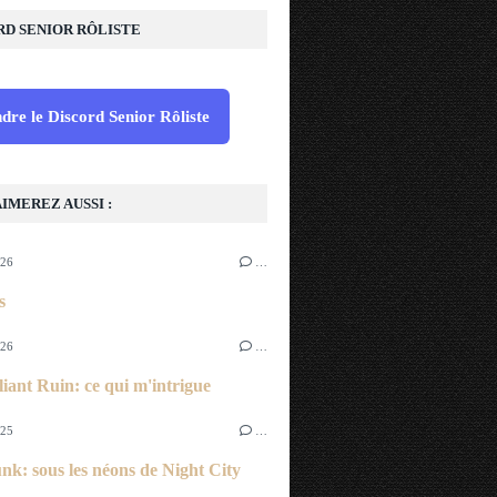
RD SENIOR RÔLISTE
dre le Discord Senior Rôliste
IMEREZ AUSSI :
026
…
s
026
…
liant Ruin: ce qui m'intrigue
025
…
k: sous les néons de Night City