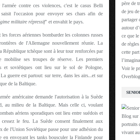
père de t
 l'armée contre ces violences, c'est le casus Belli
de jeu de
 saisit l'occasion pour envoyer ses chars afin de
partager 
gime militaire répressif
" et envahit le pays.
autour d’
 les forces aériennes bombarder les colonnes russes
ce que le
rontières de l'Allemagne nouvellement réunie. La
de règles
a République tchèque sont à leur tour renforcées par
cette par
 mobilise ses troupes de réserve. Les premiers
l’imagina
s et soviétiques ont lieu sur le sol de Pologne,
Voir le p
a guerre est partout: sur terre, dans les airs...et sur
Overblo
que de la Baltique.
SENIO
'armée américaine demande l'autorisation à la Suède
d, au milieu de la Baltique. Mais celle ci, voulant
 combats aériens sporadiques ont lieu entre suédois et
Blog sur 
n cessez le feu. La Suède consent finalement aux
portraits 
ux de l'Union Soviétique passe pour une adhésion du
vivant a
e en envoyant les tanks bousculer la Finlande pour