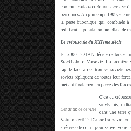
communications et de transports se dis
personnes. Au printemps 1999, viennent
la peste bubonique qui, combinés à d
réduisent la population mondiale de moi
Le crépuscule du XXIème siècle
En 2000, l'OTAN décide de lancer une 
Stockholm et Varsovie. La première 
rapide face à des troupes soviétiques 
soviets répliquent de toutes leur force 
mettant finalement en pièces les forces
C'est au crépuscu
survivants, mili
Dés de tir, dé de visée
dans une terre q
Votre objectif ? D'abord survivre, on
arrêterez de courir pour sauver votre 