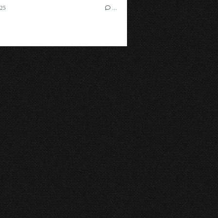
025
…