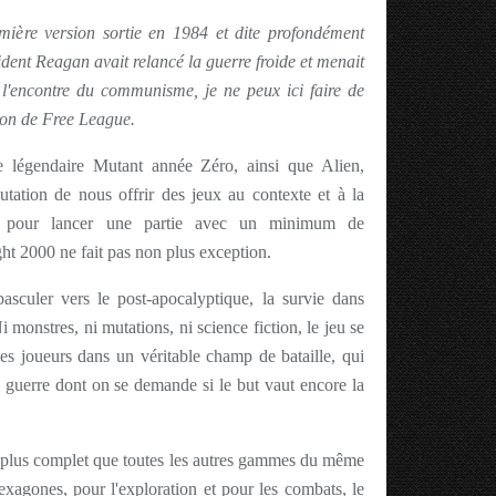
mière version sortie en 1984 et dite profondément
dent Reagan avait relancé la guerre froide et menait
 l'encontre du communisme, je ne peux ici faire de
ion de Free League.
 légendaire Mutant année Zéro, ainsi que Alien,
utation de nous offrir des jeux au contexte et à la
e pour lancer une partie avec un minimum de
ight 2000 ne fait pas non plus exception.
culer vers le post-apocalyptique, la survie dans
Ni monstres, ni mutations, ni science fiction, le jeu se
les joueurs dans un véritable champ de bataille, qui
e guerre dont on se demande si le but vaut encore la
t plus complet que toutes les autres gammes du même
exagones, pour l'exploration et pour les combats, le