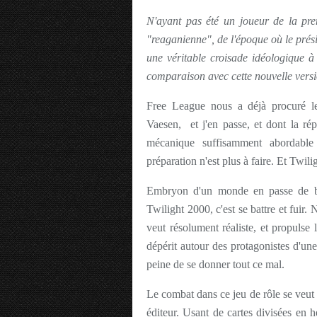
N'ayant pas été un joueur de la pre
"reaganienne", de l'époque où le prési
une véritable croisade idéologique à
comparaison avec cette nouvelle vers
Free League nous a déjà procuré le
Vaesen, et j'en passe, et dont la rép
mécanique suffisamment abordabl
préparation n'est plus à faire. Et Twil
Embryon d'un monde en passe de bas
Twilight 2000, c'est se battre et fuir. 
veut résolument réaliste, et propulse 
dépérit autour des protagonistes d'un
peine de se donner tout ce mal.
Le combat dans ce jeu de rôle se veu
éditeur. Usant de cartes divisées en h