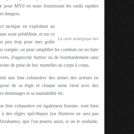
e pour MY0 en nous fournissant les outils rapides
et dangers.
t tactique en exploitant au
 une zone prédéfinie, et sur ce
La carte stratégique hex
 un peu trop pour mes goûts
n compte: on peut simplifier les combats ou en faire
 revers, d'approche furtive ou de bombardement sans
 voire de prise de bec mortelles au corps à corps.
rnit une liste exhaustive des armes des acteurs en
ispose de sa règle et chaque arme vient avec des
 ses dommages et sa maniabilité etc.
e liste exhaustive est également fournie- sont bien
 à des règles spécifiques (un Humvee ne sera pas
brahams), que l'on pourra aussi, si on le souhaite,