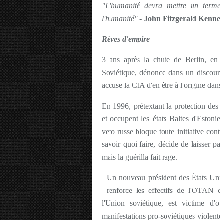
"L'humanité devra mettre un term
l'humanité" -
John Fitzgerald Kenn
Rêves d'empire
3 ans après la chute de Berlin, en
Soviétique, dénonce dans un discours 
accuse la CIA d'en être à l'origine dans
En 1996, prétextant la protection des
et occupent les états Baltes d'Estoni
veto russe bloque toute initiative con
savoir quoi faire, décide de laisser p
mais la guérilla fait rage.
Un nouveau président des États Unis
renforce les effectifs de l'OTAN 
l'Union soviétique, est victime d'o
manifestations pro-soviétiques viole