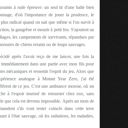
oumis à rude épreuve: un seul tir d'une balle bien
onnage, d'où l'importance de jouer la prudence, le
plus radical quand on sait que même si l'on survit à
ction, la gangrène et mourir à petit feu. S'ajoutent au
llages, les campements de survivants, répandues par
 morsures de chiens errants ou de loups sauvages.
décidé après l'avoir reçu de me lancer, une fois la
, immédiatement dans une partie avec mon fils pour
ntes mécaniques et ressentir l'esprit du jeu. Alors que
xpérience analogue à Mutant Year Zero, j'ai été
ifférent de ce jeu. C'est une ambiance morose, où un
he à l'espoir insensé de retourner chez eux, sans
elle que cela est devenu impossible. Après un mois de
mandent s'ils vont rester coincés dans cette terre
ant à l'état sauvage, où les radiations, les maladies,